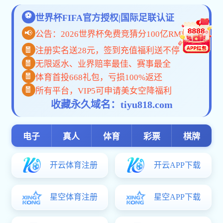
您查看的信息被移动或删除
返回首页
等待
3
秒后，页面自动跳转
立即跳转